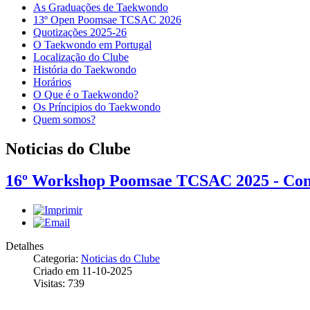
As Graduações de Taekwondo
13º Open Poomsae TCSAC 2026
Quotizações 2025-26
O Taekwondo em Portugal
Localização do Clube
História do Taekwondo
Horários
O Que é o Taekwondo?
Os Príncipios do Taekwondo
Quem somos?
Noticias do Clube
16º Workshop Poomsae TCSAC 2025 - Con
Detalhes
Categoria:
Noticias do Clube
Criado em 11-10-2025
Visitas: 739