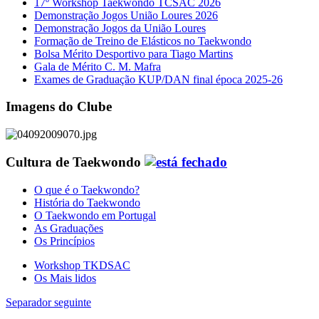
17º Workshop Taekwondo TCSAC 2026
Demonstração Jogos União Loures 2026
Demonstração Jogos da União Loures
Formação de Treino de Elásticos no Taekwondo
Bolsa Mérito Desportivo para Tiago Martins
Gala de Mérito C. M. Mafra
Exames de Graduação KUP/DAN final época 2025-26
Imagens do Clube
Cultura de Taekwondo
O que é o Taekwondo?
História do Taekwondo
O Taekwondo em Portugal
As Graduações
Os Princípios
Workshop TKDSAC
Os Mais lidos
Separador seguinte