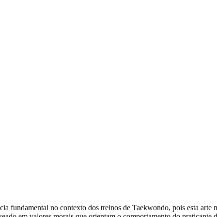
 fundamental no contexto dos treinos de Taekwondo, pois esta arte ma
eado em valores morais que orientam o comportamento do praticante de