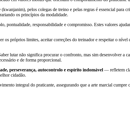
e (kwanjanim), pelos colegas de treino e pelas regras é essencial para c
trariando os princípios da modalidade.
rolo, pontualidade, responsabilidade e compromisso. Estes valores ajuda
r os próprios limites, aceitar correções do treinador e respeitar o níve
Saber lutar não significa procurar o confronto, mas sim desenvolver a ca
cessário e de forma proporcional.
idade, perseverança, autocontrolo e espírito indomável
— refletem cla
elhor cidadão.
imento integral do praticante, assegurando que a arte marcial cumpre o