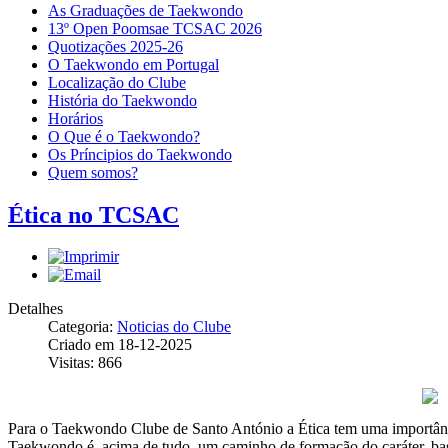
As Graduações de Taekwondo
13º Open Poomsae TCSAC 2026
Quotizações 2025-26
O Taekwondo em Portugal
Localização do Clube
História do Taekwondo
Horários
O Que é o Taekwondo?
Os Príncipios do Taekwondo
Quem somos?
Ética no TCSAC
Detalhes
Categoria:
Noticias do Clube
Criado em 18-12-2025
Visitas: 866
Para o Taekwondo Clube de Santo António a Ética tem uma importância
Taekwondo é, acima de tudo, um caminho de formação do caráter, bas