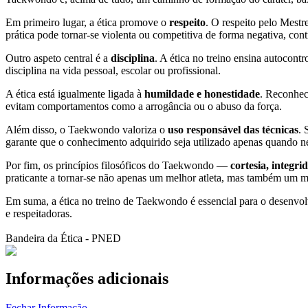
Em primeiro lugar, a ética promove o
respeito
. O respeito pelo Mestr
prática pode tornar-se violenta ou competitiva de forma negativa, con
Outro aspeto central é a
disciplina
. A ética no treino ensina autocont
disciplina na vida pessoal, escolar ou profissional.
A ética está igualmente ligada à
humildade e honestidade
. Reconhece
evitam comportamentos como a arrogância ou o abuso da força.
Além disso, o Taekwondo valoriza o
uso responsável das técnicas
. 
garante que o conhecimento adquirido seja utilizado apenas quando ne
Por fim, os princípios filosóficos do Taekwondo —
cortesia, integr
praticante a tornar-se não apenas um melhor atleta, mas também um m
Em suma, a ética no treino de Taekwondo é essencial para o desenvolv
e respeitadoras.
Bandeira da Ética - PNED
Informações adicionais
Fechar Informação