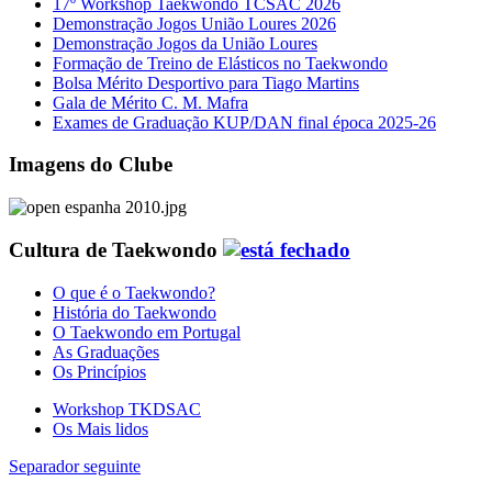
17º Workshop Taekwondo TCSAC 2026
Demonstração Jogos União Loures 2026
Demonstração Jogos da União Loures
Formação de Treino de Elásticos no Taekwondo
Bolsa Mérito Desportivo para Tiago Martins
Gala de Mérito C. M. Mafra
Exames de Graduação KUP/DAN final época 2025-26
Imagens do Clube
Cultura de Taekwondo
O que é o Taekwondo?
História do Taekwondo
O Taekwondo em Portugal
As Graduações
Os Princípios
Workshop TKDSAC
Os Mais lidos
Separador seguinte