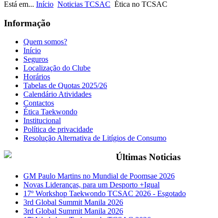
Está em...
Início
Noticias TCSAC
Ética no TCSAC
Informação
Quem somos?
Início
Seguros
Localização do Clube
Horários
Tabelas de Quotas 2025/26
Calendário Atividades
Contactos
Ética Taekwondo
Institucional
Política de privacidade
Resolução Alternativa de Litígios de Consumo
Últimas Noticias
GM Paulo Martins no Mundial de Poomsae 2026
Novas Lideranças, para um Desporto +Igual
17º Workshop Taekwondo TCSAC 2026 - Esgotado
3rd Global Summit Manila 2026
3rd Global Summit Manila 2026